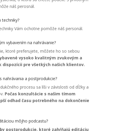
ôže náš perosnál.
 techniky?
echniky Vám ochotne pomôže náš personál.
ným vybavením na nahrávanie?
ie, ktoré preferujete, môžete ho so sebou
 vybavené vysoko kvalitným zvukovým a
 dispozícii pre všetkých našich klientov.
es nahrávania a postprodukcie?
ukčného procesu sa líši v závislosti od dĺžky a
ov.
Počas konzultácie s našim tímom
pší odhad času potrebného na dokončenie
itáciou môjho podcastu?
by postprodukcie, ktoré zahŕňajú editáciu