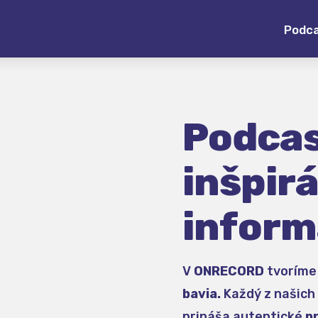
Podc
Podcas
inšpirá
inform
V
ONRECORD
tvorím
bavia.
Každý z našich 
prináša autentické
p