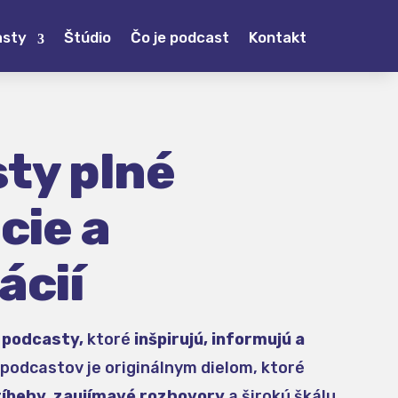
asty
Štúdio
Čo je podcast
Kontakt
ty plné
cie a
ácií
e
podcasty,
ktoré
inšpirujú, informujú a
podcastov je originálnym dielom, ktoré
ríbehy, zaujímavé rozhovory
a širokú škálu