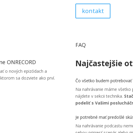
kontakt
FAQ
Najčastejšie o
ielne ONRECORD
ať o nových epizódach a
ktorom sa dozviete ako prví.
Čo všetko budem potrebovať p
Na nahrávanie máme všetko pri
nájdete v sekcii technika.
Stač
podeliť s Vašimi poslucháč
Je potrebné mať predošlé skú
Na nahrávanie podcastu nemus
sebou priniesť scenár alebo m