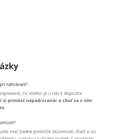
tázky
ri nahrávaní?
pravené, čo všetko je u nás k dispozícii
í si priniesť nápad/scenár a chuť sa s ním
mi.
senosti?
íte mať žiadne predošlé skúsenosti. Stačí si so
yšlienku, o ktorú sa chcete podeliť. S prvotným