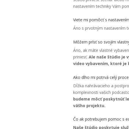
nastavením techniky Vám pom
Viete mi pomôcť s nastavením
Áno s prvotným nastavením t
Môžem prísť so svojím vlast
Áno, ak máte vlastné vybaven
priniesť.
Ale naše štúdio je
video vybavením, ktoré je k
Ako dlho mi potrvá celý proc
Dĺžka nahrávacieho a postprod
komplexnosti vašich podcast
budeme môcť poskytnúť le
vášho projektu.
Čo ak potrebujem pomoc s ed
Naše štúdio poskytuje služ