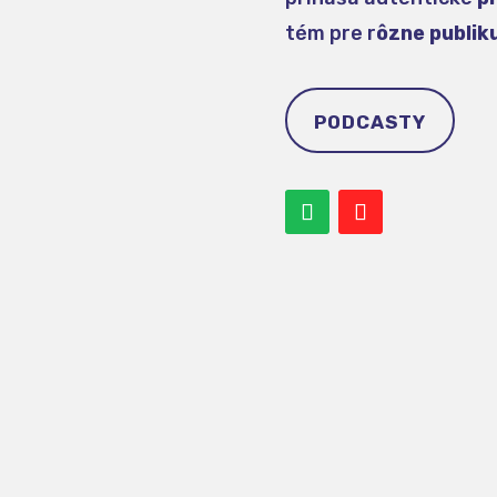
tém pre r
ôzne publik
PODCASTY