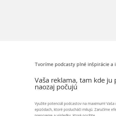
Tvoríme podcasty plné inšpirácie a i
Vaša reklama, tam kde ju 
naozaj počujú
Využite potenciál podcastov na maximum! Vaša 
epizódach, ktoré poslucháči milujú. Zaručíme efe
prepojenie a výsledky, ktoré pocítite.