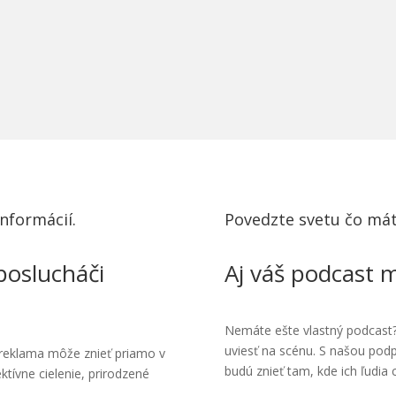
nformácií.
Povedzte svetu čo mát
poslucháči
Aj váš podcast m
Nemáte ešte vlastný podcast
uviesť na scénu. S našou podp
reklama môže znieť priamo v
budú znieť tam, kde ich ľudia 
ktívne cielenie, prirodzené