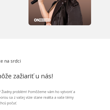
e na srdci
ôže zažiariť u nás!
? Žiadny problém! Pomôžeme vám ho vytvoriť a
orou sa z vašej vízie stane realita a vaše témy
chcú počuť.